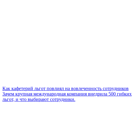
Как кафетерий льгот повлиял на вовлеченность сотрудников
Зачем крупная международная компания внедрила 500 гибких
льгот, и что выбирают сотрудники.