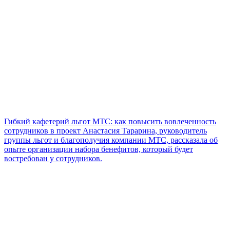
Гибкий кафетерий льгот МТС: как повысить вовлеченность
сотрудников в проект
Анастасия Тарарина, руководитель
группы льгот и благополучия компании МТС, рассказала об
опыте организации набора бенефитов, который будет
востребован у сотрудников.