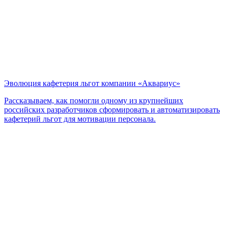
Эволюция кафетерия льгот компании «Аквариус»
Рассказываем, как помогли одному из крупнейших
российских разработчиков сформировать и автоматизировать
кафетерий льгот для мотивации персонала.