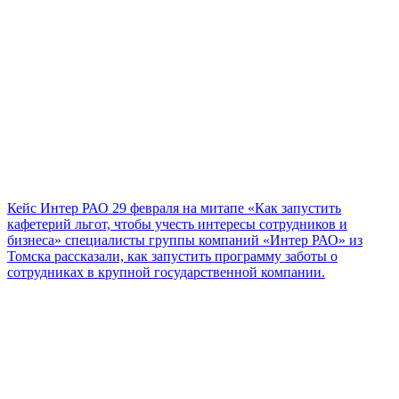
Кейс Интер РАО
29 февраля на митапе «Как запустить
кафетерий льгот, чтобы учесть интересы сотрудников и
бизнеса» специалисты группы компаний «Интер РАО» из
Томска рассказали, как запустить программу заботы о
сотрудниках в крупной государственной компании.