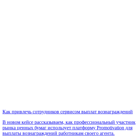
Как привлечь сотрудников сервисом выплат вознаграждений
В новом кейсе рассказываем, как профессиональный участник
рынка ценных бумаг использует платформу Promotivation для
выплаты вознаграждений работникам своего агента.