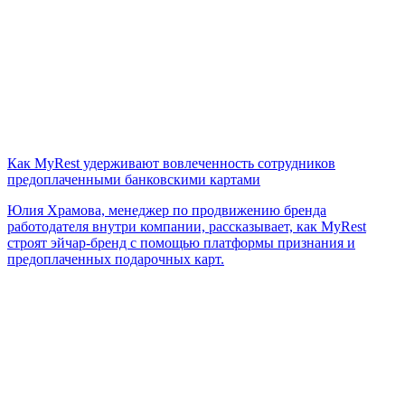
Как MyRest удерживают вовлеченность сотрудников
предоплаченными банковскими картами
Юлия Храмова, менеджер по продвижению бренда
работодателя внутри компании, рассказывает, как MyRest
строят эйчар-бренд с помощью платформы признания и
предоплаченных подарочных карт.