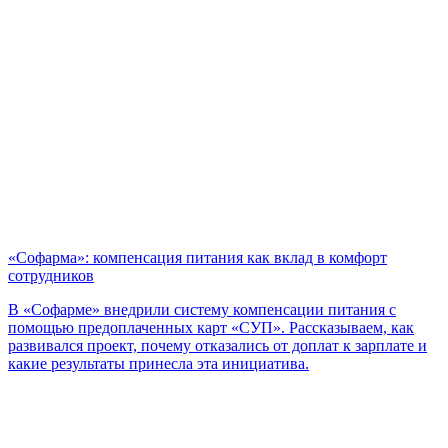
«Софарма»: компенсация питания как вклад в комфорт
сотрудников
В «Софарме» внедрили систему компенсации питания с
помощью предоплаченных карт «СУП». Рассказываем, как
развивался проект, почему отказались от доплат к зарплате и
какие результаты принесла эта инициатива.