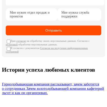
Мне нужен отдел продаж и
Мне нужна служба
проектов
поддержки
Отправить
Даю
cогласие
на обработку своих персональных данных. Согласен с
политикой
обработки персональных данных.
Я согласен с документом
Согласие на получение информационных
сообщений
Истории успеха любимых клиентов
Горнодобывающая компания рассказывает, зачем заботится
о сотрудниках
Зачем золотодобывающей компании кафетерий
льгот и как он организован.