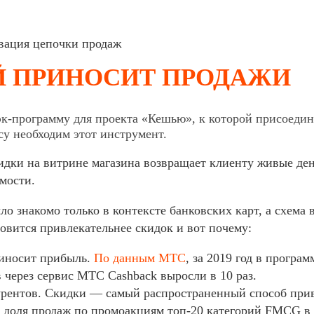
ация цепочки продаж
Й ПРИНОСИТ ПРОДАЖИ
к-программу для проекта «Кешью», к которой присоедин
су необходим этот инструмент.
идки на витрине магазина возвращает клиенту живые ден
мости.
ло знакомо только в контексте банковских карт, а схема 
новится привлекательнее скидок и вот почему:
риносит прибыль.
По данным МТС
, за 2019 год в прогр
в через сервис МТС Cashback выросли в 10 раз.
урентов. Скидки — самый распространенный способ при
, доля продаж по промоакциям топ-20 категорий FMCG в 