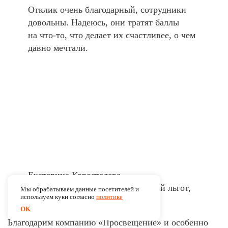
Отклик очень благодарный, сотрудники
довольны. Надеюсь, они тратят баллы
на что-то, что делает их счастливее, о чем
давно мечтали.
Екатерина Коростелева
Руководитель центра компенсаций льгот,
Мы обрабатываем данные посетителей и
используем куки согласно
политике
«Просвещение»
OK
Благодарим компанию «Просвещение» и особенно