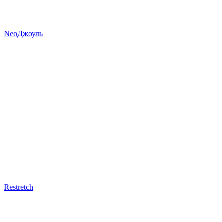
NeoДжоуль
Restretch