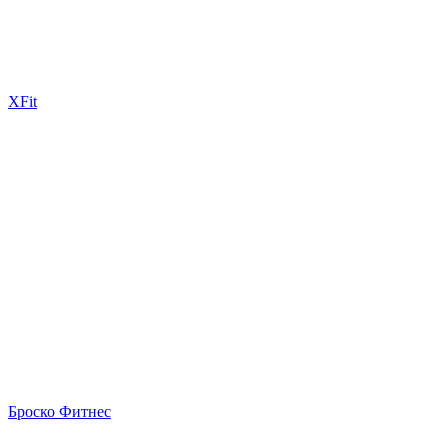
XFit
Броско Фитнес